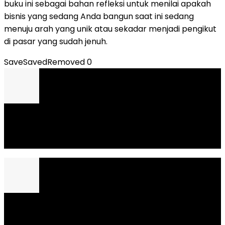
buku ini sebagai bahan refleksi untuk menilai apakah
bisnis yang sedang Anda bangun saat ini sedang
menuju arah yang unik atau sekadar menjadi pengikut
di pasar yang sudah jenuh.
Save
Saved
Removed
0
Previous
Tips Membangun Tim Solid untuk
Perusahaan Rintisan Baru
Next
Strategi Growth Hacking: Panduan