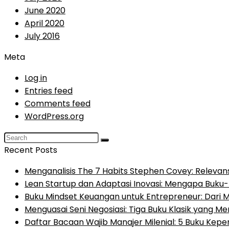
June 2020
April 2020
July 2016
Meta
Log in
Entries feed
Comments feed
WordPress.org
Recent Posts
Menganalisis The 7 Habits Stephen Covey: Relevans
Lean Startup dan Adaptasi Inovasi: Mengapa Buku-B
Buku Mindset Keuangan untuk Entrepreneur: Dari M
Menguasai Seni Negosiasi: Tiga Buku Klasik yang Me
Daftar Bacaan Wajib Manajer Milenial: 5 Buku Ke